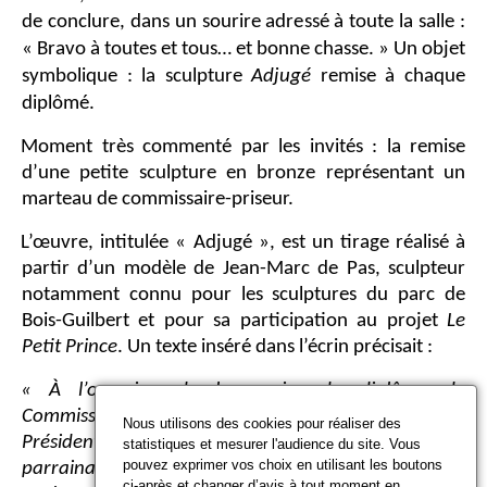
de conclure, dans un sourire adressé à toute la salle :
« Bravo à toutes et tous… et bonne chasse. » Un objet
symbolique : la sculpture
Adjugé
remise à chaque
diplômé.
Moment très commenté par les invités : la remise
d’une petite sculpture en bronze représentant un
marteau de commissaire-priseur.
L’œuvre, intitulée « Adjugé », est un tirage réalisé à
partir d’un modèle de Jean-Marc de Pas, sculpteur
notamment connu pour les sculptures du parc de
Bois-Guilbert et pour sa participation au projet
Le
Petit Prince
. Un texte inséré dans l’écrin précisait :
« À l’occasion de la remise du diplôme de
Commissaire-priseur par Édouard de Lamaze,
Nous utilisons des cookies pour réaliser des
Président du Conseil des Maisons de Vente, avec le
statistiques et mesurer l'audience du site. Vous
pouvez exprimer vos choix en utilisant les boutons
parrainage de Madame Hélène David-Weill,
ci-après et changer d’avis à tout moment en