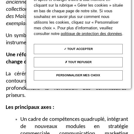
ancienne présidente des Arts décoratifs,
cliquant sur la rubrique « Gérer les cookies » située
collectionneuse d’art et mécène française, le Conseil
en bas de chaque page de notre site. Si vous
des Maisons de Vente a le plaisir de vous remettre un
souhaitez en savoir plus sur comment nous
utilisons les cookies, cliquez sur « Personnaliser
exemplaire en bronze de l’œuvre “Adjugé”. »
mes choix ». Pour plus d’information, veuillez
consulter notre
politique de protection des données
.
Un symbole fort : le marteau comme outil juridique,
instrument d’autorité et emblème de la fonction.
TOUT ACCEPTER
Une réforme d’ampleur : janvier 2026, la formation
change de paradigme
TOUT REFUSER
La cérémonie a également servi à présenter les
PERSONNALISER MES CHOIX
contours de la réforme 2026, qui transforme
profondément la formation des commissaires-
priseurs.
Les principaux axes :
Un cadre de compétences quadruplé, intégrant
de nouveaux modules en stratégie
commerciale, communication, marketing