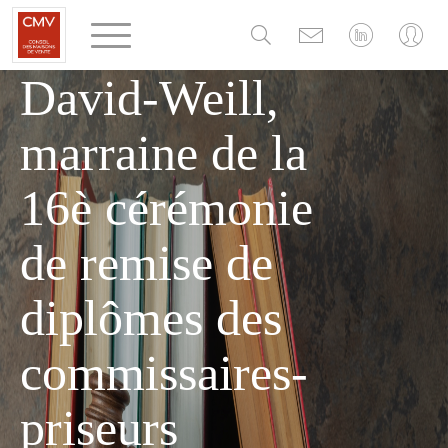
Panneau de gestion des cookies
d'Hélène
David-Weill,
marraine de la
16è cérémonie
de remise de
diplômes des
commissaires-
priseurs