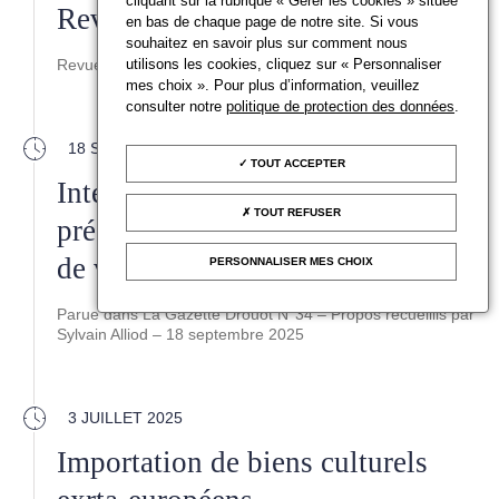
cliquant sur la rubrique « Gérer les cookies » située
Revue du SYMEV N°21
en bas de chaque page de notre site. Si vous
souhaitez en savoir plus sur comment nous
utilisons les cookies, cliquez sur « Personnaliser
Revue du SYMEV N°21 - Automne 2025
mes choix ». Pour plus d’information, veuillez
consulter notre
politique de protection des données
.
18 SEPTEMBRE 2025
TOUT ACCEPTER
Interview d’Édouard de Lamaze,
TOUT REFUSER
président du Conseil des maisons
de vente
PERSONNALISER MES CHOIX
Parue dans La Gazette Drouot N°34 – Propos recueillis par
Sylvain Alliod – 18 septembre 2025
3 JUILLET 2025
Importation de biens culturels