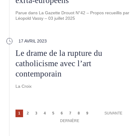
exrta-européens
Parue dans La Gazette Drouot N°42 – Propos recueillis par
Léopold Vassy – 03 juillet 2025
17 AVRIL 2023
Le drame de la rupture du
catholicisme avec l’art
contemporain
La Croix
Pagination
Page
1
Page
2
Page
3
Page
4
Page
5
Page
6
Page
7
Page
8
Page
9
PAGE
SUIVANTE
courante
SUIVANTE
DERNIÈRE
DERNIÈRE
PAGE