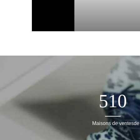
510
Maisons de ventes
de