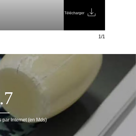
Télécharger
1
/
1
.7
 par Internet (en Mds)