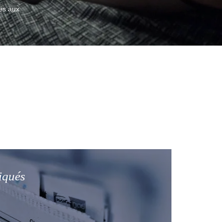
tes aux
iqués