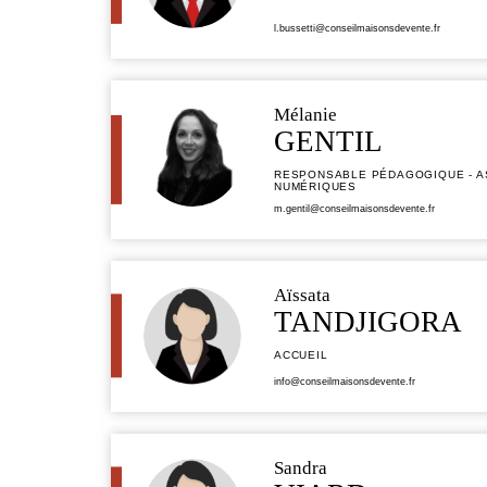
l.bussetti@conseilmaisonsdevente.fr
Mélanie
GENTIL
RESPONSABLE PÉDAGOGIQUE - AS
NUMÉRIQUES
m.gentil@conseilmaisonsdevente.fr
Aïssata
TANDJIGORA
ACCUEIL
info@conseilmaisonsdevente.fr
Sandra