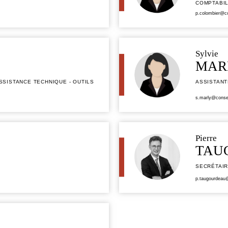
COMPTABIL
p.colombier@co
Sylvie
MAR
SISTANCE TECHNIQUE - OUTILS
ASSISTANT
s.marly@consei
Pierre
TAU
SECRÉTAI
p.taugourdeau