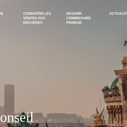
EN
CONNAÎTRE LES
DEVENIR
ACTUALIT
VENTES AUX
COMMISSAIRE-
ENCHÈRES
PRISEUR
onseil