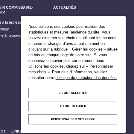
NIR COMMISSAIRE-
ACTUALITÉS
EUR
Dernières actualités
s à la profession
Grands dossiers
Nous utilisons des cookies pour réaliser des
mation
Billets du Président
statistiques et mesurer l'audience du site. Vous
rire à l'examen d'accès
pouvez exprimer vos choix en utilisant les boutons
Publications
ci-après et changer d’avis à tout moment en
Agenda du Président
cliquant sur la rubrique « Gérer les cookies » située
en bas de chaque page de notre site. Si vous
souhaitez en savoir plus sur comment nous
utilisons les cookies, cliquez sur « Personnaliser
mes choix ». Pour plus d’information, veuillez
consulter notre
politique de protection des données
.
TOUT ACCEPTER
TOUT REFUSER
PERSONNALISER MES CHOIX
ACT
LINKEDIN
NEWSLETTER