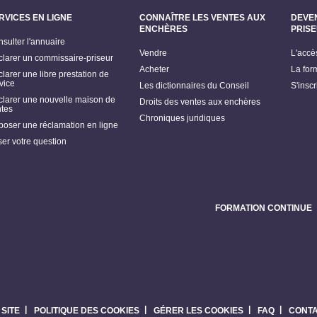
RVICES EN LIGNE
CONNAÎTRE LES VENTES AUX
DEVE
ENCHÈRES
PRIS
sulter l'annuaire
Vendre
L'accè
larer un commissaire-priseur
Acheter
La for
larer une libre prestation de
vice
Les dictionnaires du Conseil
S'insc
larer une nouvelle maison de
Droits des ventes aux enchères
tes
Chroniques juridiques
oser une réclamation en ligne
er votre question
FORMATION CONTINUE
 SITE
POLITIQUE DES COOKIES
GÉRER LES COOKIES
FAQ
CONT