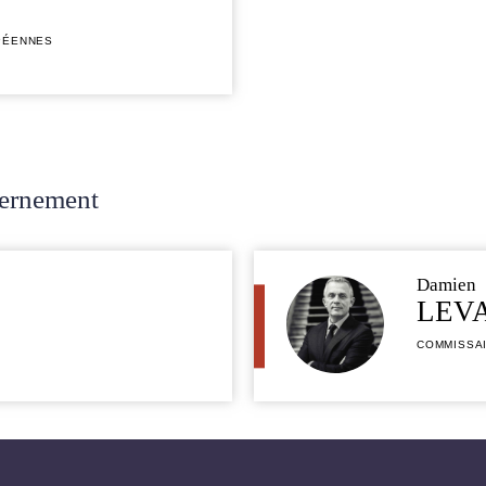
PÉENNES
vernement
Damien
LEV
COMMISSA