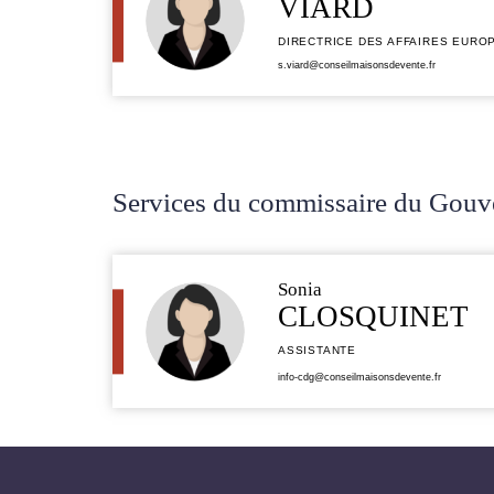
VIARD
DIRECTRICE DES AFFAIRES EURO
s.viard@conseilmaisonsdevente.fr
Services du commissaire du Gou
Sonia
CLOSQUINET
ASSISTANTE
info-cdg@conseilmaisonsdevente.fr