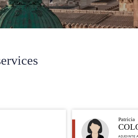
ervices
Patricia
COL
ADJOINTE 