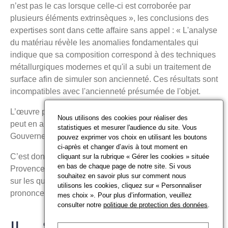
n’est pas le cas lorsque celle-ci est corroborée par
plusieurs éléments extrinsèques », les conclusions des
expertises sont dans cette affaire sans appel : « L'analyse
du matériau révèle les anomalies fondamentales qui
indique que sa composition correspond à des techniques
métallurgiques modernes et qu'il a subi un traitement de
surface afin de simuler son ancienneté. Ces résultats sont
incompatibles avec l'ancienneté présumée de l'objet.
L’œuvre présentée est une falsification récente qui ne
Nous utilisons des cookies pour réaliser des
peut en aucun cas avoir été offerte en 1920 au
statistiques et mesurer l'audience du site. Vous
Gouverneur (…). »
pouvez exprimer vos choix en utilisant les boutons
ci-après et changer d’avis à tout moment en
C’est donc naturellement que la cour d’appel d’Aix-en-
cliquant sur la rubrique « Gérer les cookies » située
en bas de chaque page de notre site. Si vous
Provence juge que l’acquéreur, a été victime d’une erreur
souhaitez en savoir plus sur comment nous
sur les qualités substantielles de l’objet vendu et
utilisons les cookies, cliquez sur « Personnaliser
prononce l’annulation de la vente.
mes choix ». Pour plus d’information, veuillez
consulter notre
politique de protection des données
.
II. Sur la responsabilité