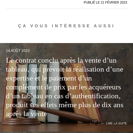
PUBLIÉ LE
21 FÉVRIER 2023
ÇA VOUS INTÉRESSE AUSSI
14 AOÛT 2023
Le contrat conclu après la vente d’un
tableau, qui prévoit la réalisation d’une
expertise et le paiement d’un
complément de prix par les acquéreurs
d’un tableau en cas d’authentification,
produit ses effets même plus de dix ans
après la vente
LIRE LA SUITE