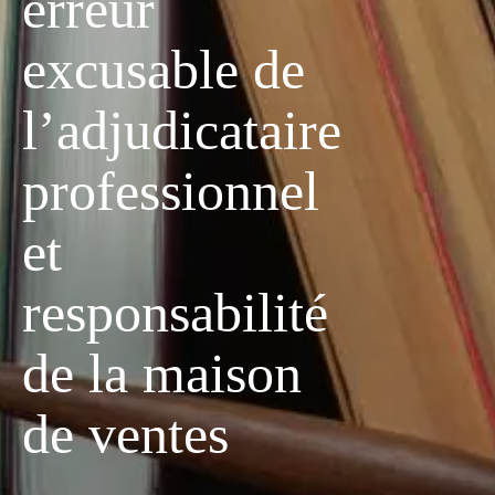
erreur
excusable de
l’adjudicataire
professionnel
et
responsabilité
de la maison
de ventes