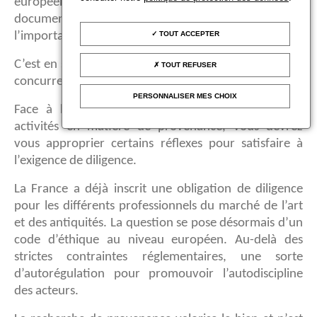
européen devront, en effet, fournir le même type de
documents pour garantir le caractère licite de
TOUT ACCEPTER
l’importation d’un bien culturel.
C’est en soi un élément positif car essentiel pour une
TOUT REFUSER
concurrence équitable au sein de l’UE.
PERSONNALISER MES CHOIX
Face à la pression toujours qui s’exerce sur vos
activités en matière de provenance, vous devrez
vous approprier certains réflexes pour satisfaire à
l’exigence de diligence.
La France a déjà inscrit une obligation de diligence
pour les différents professionnels du marché de l’art
et des antiquités. La question se pose désormais d’un
code d’éthique au niveau européen. Au-delà des
strictes contraintes réglementaires, une sorte
d’autorégulation pour promouvoir l’autodiscipline
des acteurs.