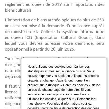
règlement européen de 2019 sur l’importation des
biens culturels.
L’importation de biens archéologiques de plus de 250
ans sera soumise à la demande d’une licence auprès
du ministère de la Culture. Le système informatique
européen ICG (Importation Cultural Goods), dans
lequel vous devrez adresser votre demande, sera
opérationnel à partir du 28 juin 2025.
Tous les biens qui auront quitté illicitement leur pays
d’origine ou de séjour seront, en revanche,
Nous utilisons des cookies pour réaliser des
naturellement, interdits à la vente, comme le prévoit
statistiques et mesurer l'audience du site. Vous
pouvez exprimer vos choix en utilisant les boutons
déjà notre code du patrimoine.
ci-après et changer d’avis à tout moment en
cliquant sur la rubrique « Gérer les cookies » située
Il faut voir que la mise en œuvre du régime de la
en bas de chaque page de notre site. Si vous
licence d’importation permettra une application
souhaitez en savoir plus sur comment nous
uniforme dans tous les pays de l’UE de la notion de
utilisons les cookies, cliquez sur « Personnaliser
mes choix ». Pour plus d’information, veuillez
diligence. Tous les acteurs du marché de l’art
consulter notre
politique de protection des données
.