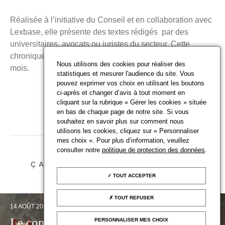
Réalisée à l’initiative du Conseil et en collaboration avec
Lexbase, elle présente des textes rédigés par des
universitaires, avocats ou juristes du secteur. Cette
chronique sera publiée à raison de 3 à 5 articles par
Nous utilisons des cookies pour réaliser des
mois.
statistiques et mesurer l'audience du site. Vous
pouvez exprimer vos choix en utilisant les boutons
ci-après et changer d’avis à tout moment en
cliquant sur la rubrique « Gérer les cookies » située
en bas de chaque page de notre site. Si vous
souhaitez en savoir plus sur comment nous
PUBLIÉ LE
1 MARS 2022
utilisons les cookies, cliquez sur « Personnaliser
mes choix ». Pour plus d’information, veuillez
consulter notre
politique de protection des données
.
ÇA VOUS INTÉRESSE AUSSI
TOUT ACCEPTER
TOUT REFUSER
14 AOÛT 2023
Le contrat conclu après la vente d’un
PERSONNALISER MES CHOIX