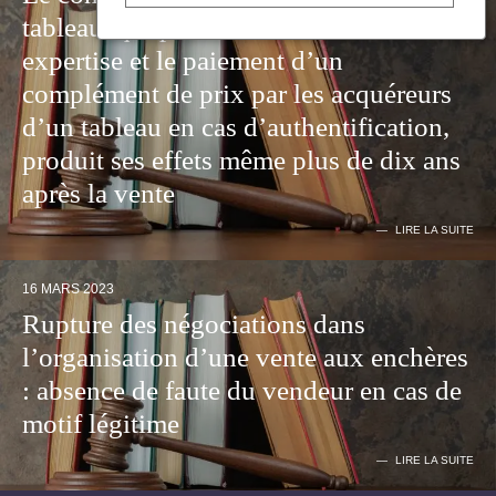
tableau, qui prévoit la réalisation d’une
expertise et le paiement d’un
complément de prix par les acquéreurs
d’un tableau en cas d’authentification,
produit ses effets même plus de dix ans
après la vente
LIRE LA SUITE
16 MARS 2023
Rupture des négociations dans
l’organisation d’une vente aux enchères
: absence de faute du vendeur en cas de
motif légitime
LIRE LA SUITE