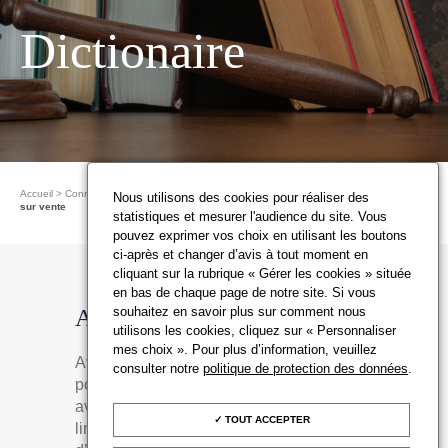
Dictionaire
Accueil
Connaître les ventes aux enchères
Les dictionnaires du Conseil
Avance
Nous utilisons des cookies pour réaliser des
sur vente
statistiques et mesurer l'audience du site. Vous
pouvez exprimer vos choix en utilisant les boutons
ci-après et changer d’avis à tout moment en
cliquant sur la rubrique « Gérer les cookies » située
en bas de chaque page de notre site. Si vous
souhaitez en savoir plus sur comment nous
Avance sur vente
utilisons les cookies, cliquez sur « Personnaliser
mes choix ». Pour plus d’information, veuillez
Avant la vente, la maison de ventes a la
consulter notre
politique de protection des données
.
possibilité de consentir au vendeur une
avance sur le produit de la vente – sans
TOUT ACCEPTER
limite de pourcentage du prix