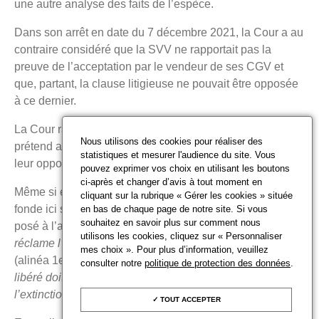
une autre analyse des faits de l’espèce.
Dans son arrêt en date du 7 décembre 2021, la Cour a au
contraire considéré que la SVV ne rapportait pas la
preuve de l’acceptation par le vendeur de ses CGV et
que, partant, la clause litigieuse ne pouvait être opposée
à ce dernier.
La Cour rappelle d’abord qu’il appartient à la SVV, qui
Nous utilisons des cookies pour réaliser des
prétend avoir respecté les CGV, de rapporter la preuve de
statistiques et mesurer l'audience du site. Vous
leur opposabilité au vendeur.
pouvez exprimer vos choix en utilisant les boutons
ci-après et changer d’avis à tout moment en
Même si elle ne le vise pas expressément, la Cour se
cliquant sur la rubrique « Gérer les cookies » située
fonde ici sur le principe d’administration de la preuve
en bas de chaque page de notre site. Si vous
souhaitez en savoir plus sur comment nous
posé à l’article 1353 du Code civil selon lequel « c
elui qui
utilisons les cookies, cliquez sur « Personnaliser
réclame l’exécution d’une obligation doit la prouver
»
mes choix ». Pour plus d’information, veuillez
(alinéa 1er) et «
réciproquement, celui qui se prétend
consulter notre
politique de protection des données
.
libéré doit justifier le paiement ou le fait qui a produit
l’extinction de son obligation
» (alinéa 2).
TOUT ACCEPTER