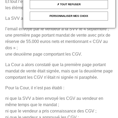
Et tout l’enjeu dans cette affaire réside précisément dans
TOUT REFUSER
les éléments de preuve fournis par la SVV à la Cour.
PERSONNALISER MES CHOIX
La SVV a ainsi produit :
l’email envoyé par le vendeur à la SVV le 4 septembre ;
une première page portant mandat de vente avec prix de
réserve de 55.000 euros nets et mentionnant « CGV au
dos » ;
une deuxième page comportant les CGV.
La Cour a alors constaté que la première page portant
mandat de vente était signée, mais que la deuxième page
comportant les CGV n’était ni signée ni paraphée.
Pour la Cour, il n’est pas établi :
ni que la SVV a bien envoyé les CGV au vendeur en
même temps que le mandat ;
ni que le vendeur a pris connaissance des CGV ;
ni que le vendeur a approuvé les CGV ;