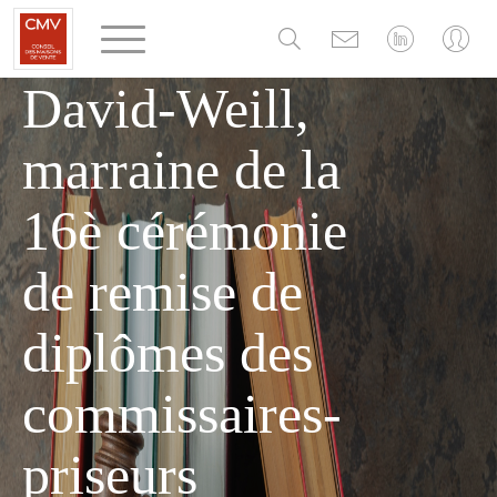
Panneau de gestion des cookies
d'Hélène
David-Weill,
marraine de la
16è cérémonie
de remise de
diplômes des
commissaires-
priseurs