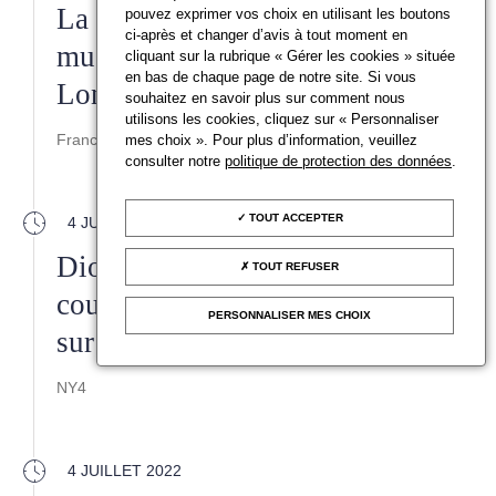
La mode africaine à l'honneur au
pouvez exprimer vos choix en utilisant les boutons
ci-après et changer d’avis à tout moment en
musée Victoria and Albert de
cliquant sur la rubrique « Gérer les cookies » située
en bas de chaque page de notre site. Si vous
Londres
souhaitez en savoir plus sur comment nous
utilisons les cookies, cliquez sur « Personnaliser
France 24
mes choix ». Pour plus d’information, veuillez
consulter notre
politique de protection des données
.
TOUT ACCEPTER
4 JUILLET 2022
Dior fait du folklore dans la
TOUT REFUSER
couture parisienne, en s’appuyant
PERSONNALISER MES CHOIX
sur l’art ukrainien
NY4
4 JUILLET 2022