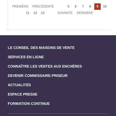
Pagination
PREMIÈRE
PREMIÈRE
PAGE
PRÉCÉDENTE
Page
5
Page
6
Page
7
Page
8
Page
9
Page
10
PAGE
PRÉCÉDENTE
courante
Page
11
Page
12
Page
13
PAGE
SUIVANTE
DERNIÈRE
DERNIÈRE
SUIVANTE
PAGE
LE CONSEIL DES MAISONS DE VENTE
SERVICES EN LIGNE
CONNAÎTRE LES VENTES AUX ENCHÈRES
DEVENIR COMMISSAIRE-PRISEUR
ACTUALITÉS
ESPACE PRESSE
FORMATION CONTINUE