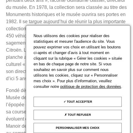
pendant deux ans », raconte Guillaume Gasser, directeur
du musée. En 1978, la collection sera classée au titre des
Monuments historiques et le musée ouvrira ses portes en
1982. Il se targue aujourd’hui de réunir la plus importante
collection d’automobiles du monde, plus de
450 véhicules sur plus de 20 000 mètres carrés où sont
Nous utilisons des cookies pour réaliser des
statistiques et mesurer l'audience du site. Vous
sagement garées Bugatti, Panhard, Maserati et autres
pouvez exprimer vos choix en utilisant les boutons
Citroën. L’établissement, labellisé musée de France,
ci-après et changer d’avis à tout moment en
planche aujourd’hui sur un nouveau projet scientifique et
cliquant sur la rubrique « Gérer les cookies » située
en bas de chaque page de notre site. Si vous
culturel « pour retrouver une nouvelle attractivité », dixit
souhaitez en savoir plus sur comment nous
son directeur, et rouvrir avec un parcours totalement revu
utilisons les cookies, cliquez sur « Personnaliser
d’ici 5 ans.
mes choix ». Pour plus d’information, veuillez
consulter notre
politique de protection des données
.
Fondé dès 1961 par l’Automobile Club de l’Ouest, le
Musée des 24 heures du Mans raconte quant à lui
TOUT ACCEPTER
l’épopée de l’automobile dans la Sarthe et le succès de
sa course phare à travers 140 véhicules. En parallèle
TOUT REFUSER
évoluent quelques musées de collectionneurs, comme le
Manoir de l’automobile, à Lohéac – plus de 400 véhicules
PERSONNALISER MES CHOIX