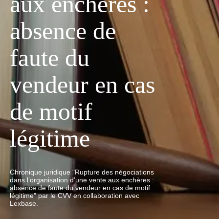
aux enchères :
absence de
faute du
vendeur en cas
de motif
légitime
Chronique juridique "Rupture des négociations
dans l’organisation d’une vente aux enchères :
absence de faute du vendeur en cas de motif
légitime" par le CVV en collaboration avec
Lexbase.