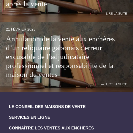
après la vente
LIRE LA SUITE
21 FÉVRIER 2023
Annulation de la vente aux enchères
d’un reliquaire gabonais : erreur
excusable de l’adjudicataire
professionnel et responsabilité de la
maison de ventes
LIRE LA SUITE
LE CONSEIL DES MAISONS DE VENTE
SERVICES EN LIGNE
CONNAÎTRE LES VENTES AUX ENCHÈRES