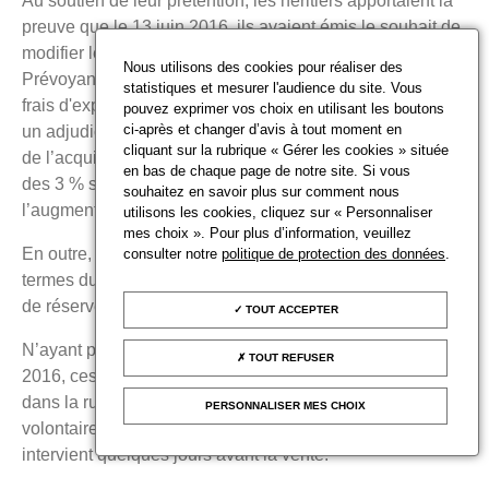
Au soutien de leur prétention, les héritiers apportaient la
preuve que le 13 juin 2016, ils avaient émis le souhait de
modifier lesdites conditions financières du contrat.
Nous utilisons des cookies pour réaliser des
Prévoyant à l’initial, des prélèvements de 15 %, 5 % de
statistiques et mesurer l'audience du site. Vous
frais d'expert, 20 % de TVA et de 3 % en cas de vente à
pouvez exprimer vos choix en utilisant les boutons
ci-après et changer d’avis à tout moment en
un adjudicataire ayant enchéri par internet sur le montant
cliquant sur la rubrique « Gérer les cookies » située
de l’acquisition, cela a été amendé par la suppression
en bas de chaque page de notre site. Si vous
des 3 % supplémentaires en cas de vente à distance et
souhaitez en savoir plus sur comment nous
l’augmentation des frais d'expert à 6 % TTC.
utilisons les cookies, cliquez sur « Personnaliser
mes choix ». Pour plus d’information, veuillez
En outre, les juges notent que jusqu’au 15 juin, les
consulter notre
politique de protection des données
.
termes du contrat étaient encore en discussion sur le prix
de réserve de 2 à 3 motos.
TOUT ACCEPTER
N’ayant pas pu obtenir un contrat complet au 17 juin
TOUT REFUSER
2016, ces derniers justifiaient dès lors d’un juste motif
dans la rupture des pourparlers avec la société de ventes
PERSONNALISER MES CHOIX
volontaires, et ce, peu importe le fait que cette rupture
intervient quelques jours avant la vente.