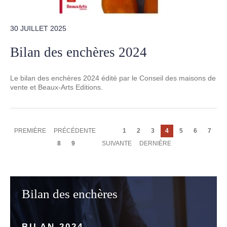
30 JUILLET 2025
Bilan des enchères 2024
Le bilan des enchères 2024 édité par le Conseil des maisons de
vente et Beaux-Arts Editions.
Pagination
PREMIÈRE
PREMIÈRE
PAGE
PRÉCÉDENTE
Page
1
Page
2
Page
3
Page
4
Page
5
Page
6
Page
7
PAGE
PRÉCÉDENTE
courante
Page
8
Page
9
PAGE
SUIVANTE
DERNIÈRE
DERNIÈRE
SUIVANTE
PAGE
Bilan des enchères
BILAN 2024