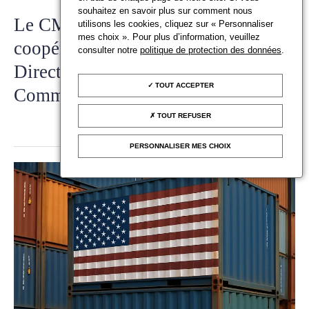
souhaitez en savoir plus sur comment nous
Le CMV s’engage sur la voie d’une
utilisons les cookies, cliquez sur « Personnaliser
mes choix ». Pour plus d’information, veuillez
coopération constructive avec la
consulter notre
politique de protection des données
.
Direction Générale à la Culture de la
TOUT ACCEPTER
Commission Européenne
TOUT REFUSER
PERSONNALISER MES CHOIX