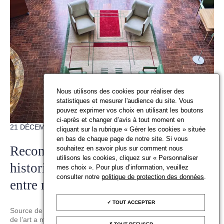
Nous utilisons des cookies pour réaliser des
statistiques et mesurer l'audience du site. Vous
pouvez exprimer vos choix en utilisant les boutons
ci-après et changer d’avis à tout moment en
21 DÉCEMBRE 2023
cliquant sur la rubrique « Gérer les cookies » située
en bas de chaque page de notre site. Si vous
Reconstituer les collections
souhaitez en savoir plus sur comment nous
utilisons les cookies, cliquez sur « Personnaliser
historiques : au cœur du dialogue
mes choix ». Pour plus d’information, veuillez
consulter notre
politique de protection des données
.
entre marché et institutions
TOUT ACCEPTER
Source de reconstitution des collections historiques, le marché
de l’art a montré son dynamisme en 2022 lors de nombreuses