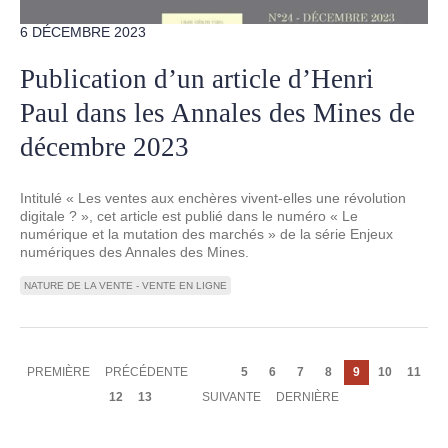
6 DÉCEMBRE 2023
Publication d’un article d’Henri
Paul dans les Annales des Mines de
décembre 2023
Intitulé « Les ventes aux enchères vivent-elles une révolution
digitale ? », cet article est publié dans le numéro « Le
numérique et la mutation des marchés » de la série Enjeux
numériques des Annales des Mines.
NATURE DE LA VENTE - VENTE EN LIGNE
Pagination
PREMIÈRE
PREMIÈRE
PAGE
PRÉCÉDENTE
Page
5
Page
6
Page
7
Page
8
Page
9
Page
10
Page
11
PAGE
PRÉCÉDENTE
courante
Page
12
Page
13
PAGE
SUIVANTE
DERNIÈRE
DERNIÈRE
SUIVANTE
PAGE