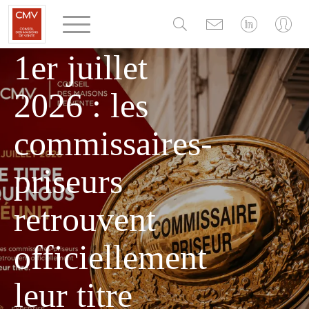
Panneau de gestion des cookies
MERCREDI 1 JUILLET 2026
1er juillet
2026 : les
commissaires-
priseurs
retrouvent
officiellement
leur titre